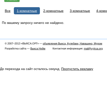
Все
1-комнатные
2-комнатные
3-комнатные
4-ком
По вашему запросу ничего не найдено.
© 2007–2013 «ВЫКСА.ОРГ» —
объявления Выкса, Кулебаки, Навашино, Муром
Разработка сайта —
Выкса Нейм
Контактная информация:
mail@vyksa.org
До перехода на сайт осталось
секунд.
Пропустить рекламу